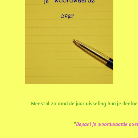
Meestal zo rond de jaarwisseling kun je dee
"
Bepaal je woordwaarde ove