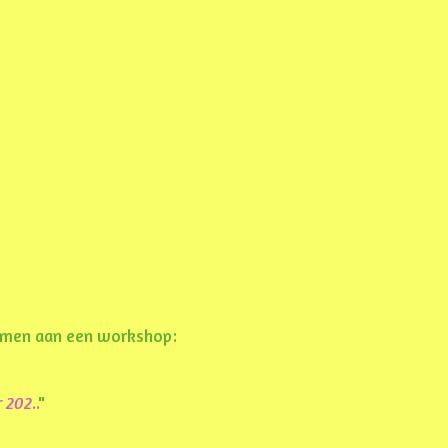
lnemen aan een workshop:
r 202
..
"