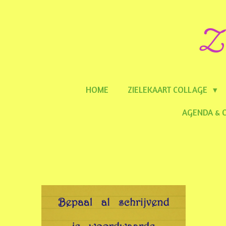
Ga
Z 
direct
naar
de
hoofdinhoud
HOME
ZIELEKAART COLLAGE
AGENDA & 