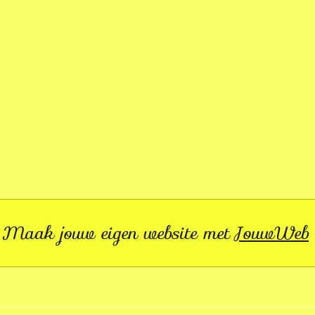
Maak jouw eigen website met
JouwWeb