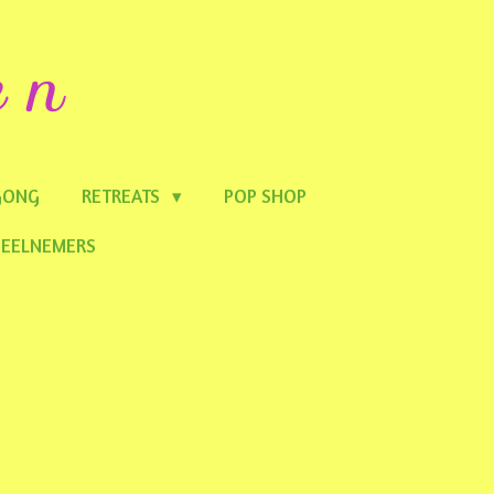
e n
 GONG
RETREATS
POP SHOP
DEELNEMERS