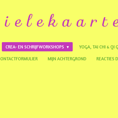
i e l e k a a r t 
CREA- EN SCHRIJFWORKSHOPS
YOGA, TAI CHI & QI
CONTACTFORMULIER
MIJN ACHTERGROND
REACTIES 