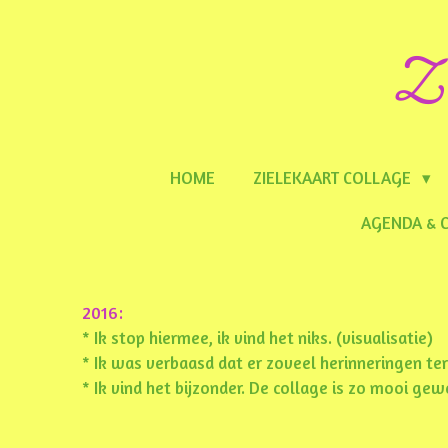
Ga
Z 
direct
naar
de
hoofdinhoud
HOME
ZIELEKAART COLLAGE
AGENDA & 
2016:
* Ik stop hiermee, ik vind het niks. (visualisatie)
* Ik was verbaasd dat er zoveel herinneringen te
* Ik vind het bijzonder. De collage is zo mooi gew