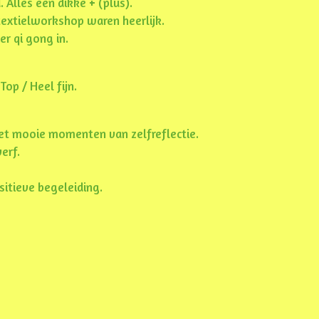
d. Alles een dikke
+
(plus).
textielworkshop waren heerlijk.
r qi gong in.
op / Heel fijn.
et mooie momenten van zelfreflectie.
erf.
itieve begeleiding.