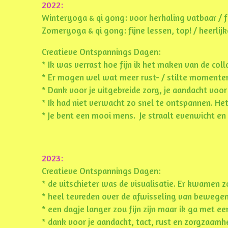
2022:
Winteryoga & qi gong: voor herhaling vatbaar / f
Zomeryoga & qi gong: fijne lessen, top! / heerlijk
Creatieve Ontspannings Dagen:
* Ik was verrast hoe fijn ik het maken van de col
* Er mogen wel wat meer rust- / stilte momenten 
* Dank voor je uitgebreide zorg, je aandacht voor a
* Ik had niet verwacht zo snel te ontspannen. He
* Je bent een mooi mens. Je straalt evenwicht en r
2023:
Creatieve Ontspannings Dagen:
* de uitschieter was de visualisatie. Er kwamen z
* heel tevreden over de afwisseling van bewegen /
* een dagje langer zou fijn zijn maar ik ga met e
* dank voor je aandacht, tact, rust en zorgzaamh