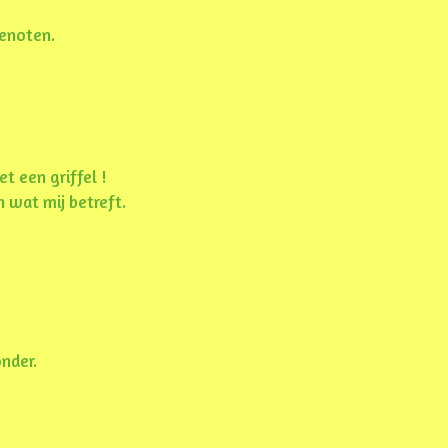
genoten.
t een griffel !
 wat mij betreft.
nder.