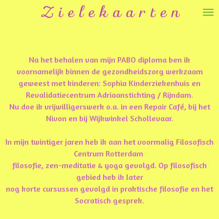
Z i e l e k a a r t e n
Ga
direct
naar
de
hoofdinhoud
Na het behalen van mijn PABO diploma ben ik
voornamelijk binnen de gezondheidszorg werkzaam
geweest met kinderen: Sophia Kinderziekenhuis en
Revalidatiecentrum Adriaanstichting / Rijndam.
Nu doe ik vrijwilligerswerk o.a. in een Repair Café, bij het
Nivon en bij Wijkwinkel Schollevaar.
In mijn twintiger jaren heb ik aan het voormalig Filosofisch
Centrum Rotterdam
filosofie, zen-meditatie & yoga gevolgd. Op filosofisch
gebied heb ik later
nog korte cursussen gevolgd in praktische filosofie en het
Socratisch gesprek.